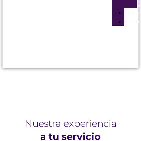
C
PROD
NOSO
Nuestra experiencia
a tu servicio