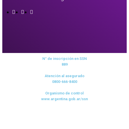
N° de inscripción en SSN
889
Atención al asegurado
0800-666-8400
Organismo de control
www.argentina.gob.ar/ssn